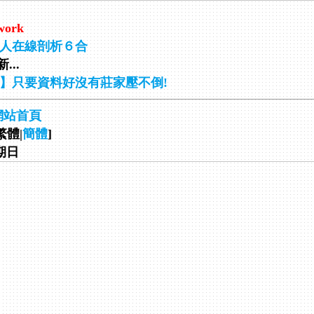
work
人在線剖析６合
...
】只要資料好沒有莊家壓不倒!
網站首頁
繁體|
簡體
]
星期日