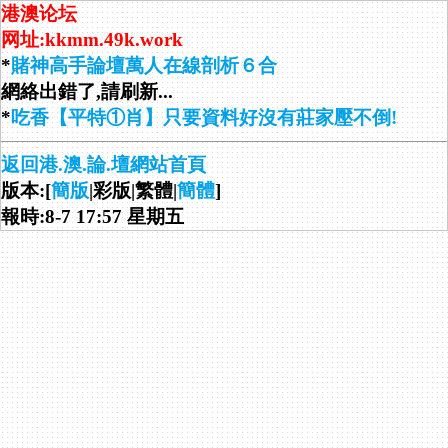
港澳论坛
网址:kkmm.49k.work
*
賭神高手論壇萬人在線剖析６合
網絡出錯了,請刷新...
*
吃香【平特①肖】只要資料好沒有莊家壓不倒!
返回港.澳.論.壇網站首頁
版本:[
簡版
|彩版|繁體|
簡體
]
報時:8-7 17:57 星期五