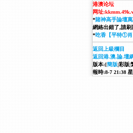
港澳论坛
网址:kkmm.49k.
*
賭神高手論壇萬
網絡出錯了,請刷新
*
吃香【平特①肖
返回上級欄目
返回港.澳.論.壇
版本:[
簡版
|彩版|
報時:8-7 21:38