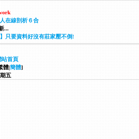
work
人在線剖析６合
...
】只要資料好沒有莊家壓不倒!
網站首頁
繁體|
簡體
]
 星期五