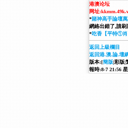
港澳论坛
网址:kkmm.49k.
*
賭神高手論壇萬
網絡出錯了,請刷新
*
吃香【平特①肖
返回上級欄目
返回港.澳.論.壇
版本:[
簡版
|彩版|
報時:8-7 21:56