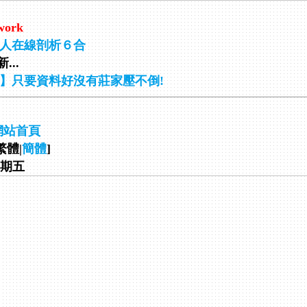
work
人在線剖析６合
...
】只要資料好沒有莊家壓不倒!
網站首頁
繁體|
簡體
]
 星期五