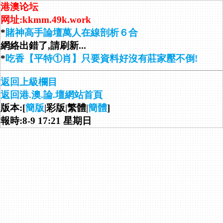
港澳论坛
网址:kkmm.49k.work
*
賭神高手論壇萬人在線剖析６合
網絡出錯了,請刷新...
*
吃香【平特①肖】只要資料好沒有莊家壓不倒!
返回上級欄目
返回港.澳.論.壇網站首頁
版本:[
簡版
|彩版|繁體|
簡體
]
報時:8-9 17:21 星期日