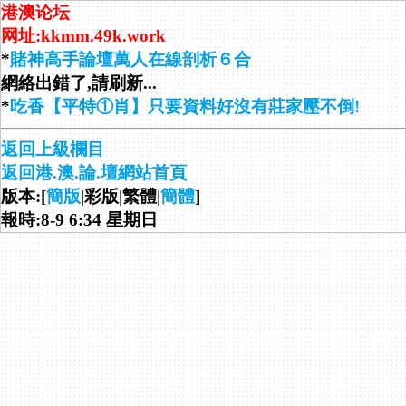
港澳论坛
网址:kkmm.49k.work
*
賭神高手論壇萬人在線剖析６合
網絡出錯了,請刷新...
*
吃香【平特①肖】只要資料好沒有莊家壓不倒!
返回上級欄目
返回港.澳.論.壇網站首頁
版本:[
簡版
|彩版|繁體|
簡體
]
報時:8-9 6:34 星期日