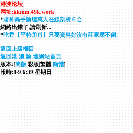
港澳论坛
网址:kkmm.49k.work
*
賭神高手論壇萬人在線剖析６合
網絡出錯了,請刷新...
*
吃香【平特①肖】只要資料好沒有莊家壓不倒!
返回上級欄目
返回港.澳.論.壇網站首頁
版本:[
簡版
|彩版|繁體|
簡體
]
報時:8-9 6:39 星期日