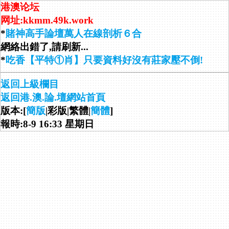
港澳论坛
网址:kkmm.49k.work
*
賭神高手論壇萬人在線剖析６合
網絡出錯了,請刷新...
*
吃香【平特①肖】只要資料好沒有莊家壓不倒!
返回上級欄目
返回港.澳.論.壇網站首頁
版本:[
簡版
|彩版|繁體|
簡體
]
報時:8-9 16:33 星期日