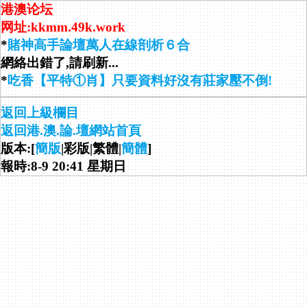
港澳论坛
网址:kkmm.49k.work
*
賭神高手論壇萬人在線剖析６合
網絡出錯了,請刷新...
*
吃香【平特①肖】只要資料好沒有莊家壓不倒!
返回上級欄目
返回港.澳.論.壇網站首頁
版本:[
簡版
|彩版|繁體|
簡體
]
報時:8-9 20:41 星期日