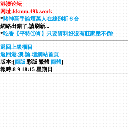
港澳论坛
网址:kkmm.49k.work
*
賭神高手論壇萬人在線剖析６合
網絡出錯了,請刷新...
*
吃香【平特①肖】只要資料好沒有莊家壓不倒!
返回上級欄目
返回港.澳.論.壇網站首頁
版本:[
簡版
|彩版|繁體|
簡體
]
報時:8-9 18:15 星期日