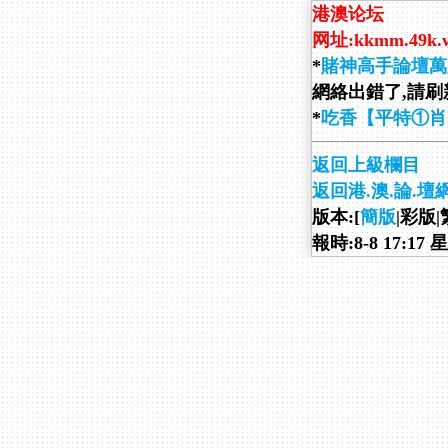
港澳论坛
网址:kkmm.49k.
*
賭神高手論壇萬
網絡出錯了,請刷新
*
吃香【平特①肖
返回上級欄目
返回港.澳.論.壇
版本:[
簡版
|彩版|
報時:8-8 17:17