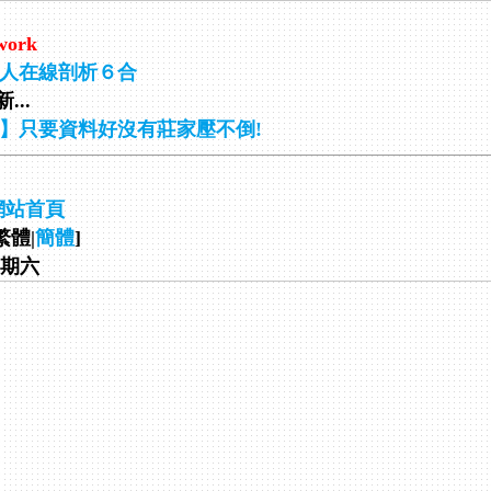
work
人在線剖析６合
...
】只要資料好沒有莊家壓不倒!
網站首頁
繁體|
簡體
]
 星期六