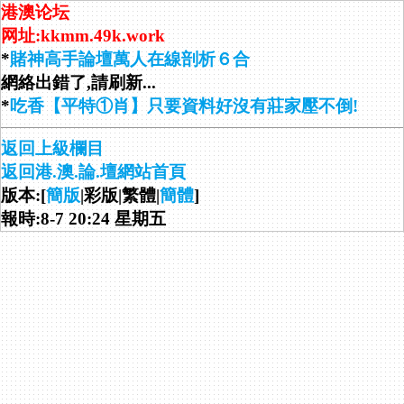
港澳论坛
网址:kkmm.49k.work
*
賭神高手論壇萬人在線剖析６合
網絡出錯了,請刷新...
*
吃香【平特①肖】只要資料好沒有莊家壓不倒!
返回上級欄目
返回港.澳.論.壇網站首頁
版本:[
簡版
|彩版|繁體|
簡體
]
報時:8-7 20:24 星期五