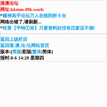
港澳论坛
网址:kkmm.49k.work
*
赌神高手论坛万人在线剖析６合
网络出错了,请刷新...
*
吃香【平特①肖】只要资料好没有庄家压不倒!
返回上级栏目
返回港.澳.论.坛网站首页
版本:[
简版
|彩版|
繁体
|简体]
报时:8-6 14:20 星期四