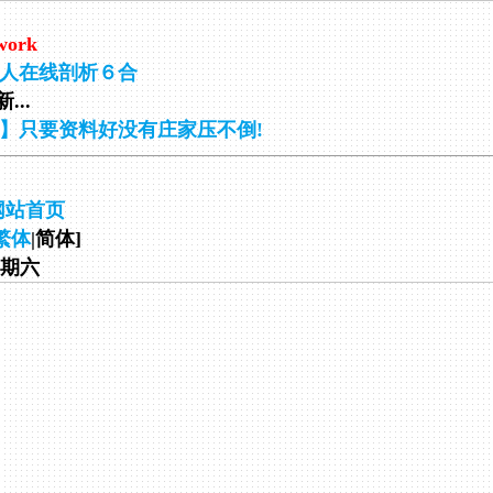
work
人在线剖析６合
...
】只要资料好没有庄家压不倒!
网站首页
繁体
|简体]
 星期六