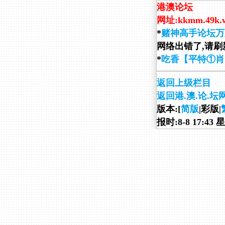
港澳论坛
网址:kkmm.49k.
*
赌神高手论坛万
网络出错了,请刷新
*
吃香【平特①肖
返回上级栏目
返回港.澳.论.坛
版本:[
简版
|彩版|
报时:8-8 17:43