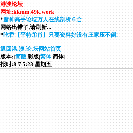
港澳论坛
网址:kkmm.49k.work
*
赌神高手论坛万人在线剖析６合
网络出错了,请刷新...
*
吃香【平特①肖】只要资料好没有庄家压不倒!
返回港.澳.论.坛网站首页
版本:[
简版
|彩版|
繁体
|简体]
报时:8-7 5:23 星期五